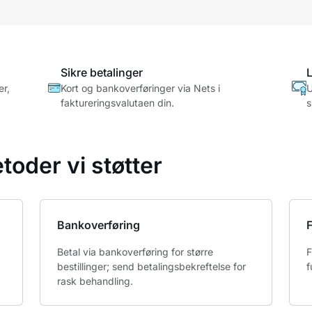
Sikre betalinger
L
er,
Kort og bankoverføringer via Nets i
U
faktureringsvalutaen din.
s
toder vi støtter
Bankoverføring
F
Betal via bankoverføring for større
F
bestillinger; send betalingsbekreftelse for
f
rask behandling.