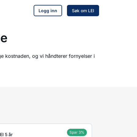
Logg inn
Søk om LEI
se
ge kostnaden, og vi håndterer fornyelser i
Spar 3%
EI 5 år