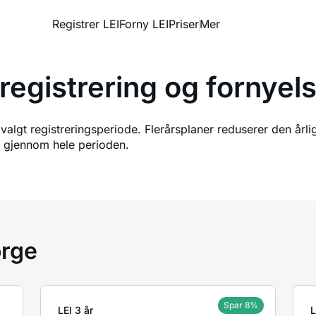
Registrer LEI
Forny LEI
Priser
Mer
yregistrering og fornyel
 valgt registreringsperiode. Flerårsplaner reduserer den årli
ivt gjennom hele perioden.
orge
Spar 8%
LEI 3 år
L