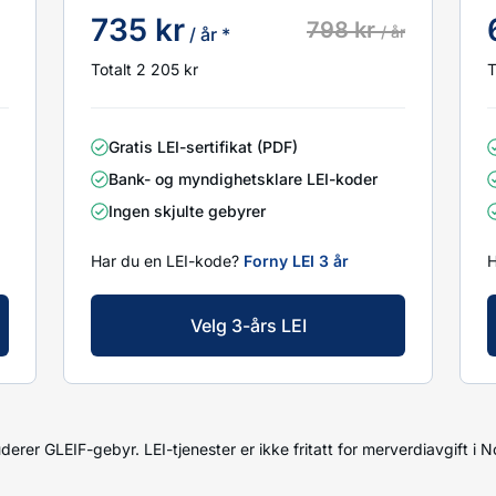
735 kr
798 kr
/ år
/ år *
Totalt 2 205 kr
T
Gratis LEI-sertifikat (PDF)
Bank- og myndighetsklare LEI-koder
Ingen skjulte gebyrer
Har du en LEI-kode?
Forny LEI 3 år
H
Velg 3-års LEI
uderer GLEIF-gebyr. LEI-tjenester er ikke fritatt for merverdiavgift i N